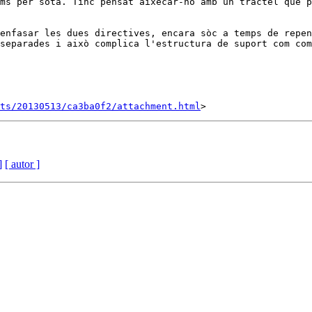
ms per sota. Tinc pensat aixecar-ho amb un tràctel que p
enfasar les dues directives, encara sòc a temps de repen
separades i això complica l'estructura de suport com com
nts/20130513/ca3ba0f2/attachment.html
]
[ autor ]