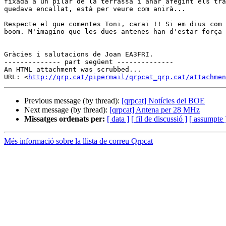
fixada a un pilar de la terrassa i anar afegint els tra
quedava encallat, està per veure com anirà...

Respecte el que comentes Toni, carai !! Si em dius com 
boom. M'imagino que les dues antenes han d'estar força 
Gràcies i salutacions de Joan EA3FRI.

-------------- part següent --------------

An HTML attachment was scrubbed...

URL: <
http://qrp.cat/pipermail/qrpcat_qrp.cat/attachme
Previous message (by thread):
[qrpcat] Notícies del BOE
Next message (by thread):
[qrpcat] Antena per 28 MHz
Missatges ordenats per:
[ data ]
[ fil de discussió ]
[ assumpte 
Més informació sobre la llista de correu Qrpcat