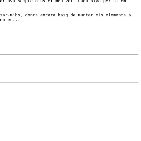
ortava sempre dins el meu vell Lada Niva per si em 
sar-m'ho, doncs encara haig de muntar els elements al 
entes...
