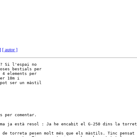
]
[ autor ]
? Si l'espai no 

oses bestials per 

 4 elements per 

er 10m i 

pot ser un màstil 

s per comentar.

ma ja està resol : Ja he encabit el G-250 dins la torret
 de torreta pesen molt més que els màstils. Tinc pensat 