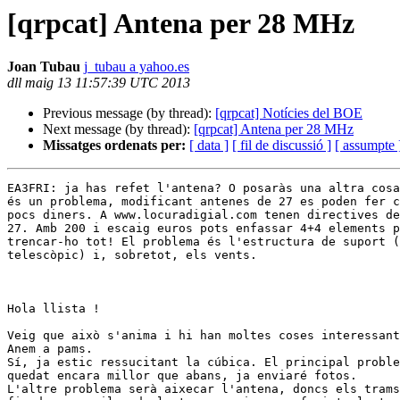
[qrpcat] Antena per 28 MHz
Joan Tubau
j_tubau a yahoo.es
dll maig 13 11:57:39 UTC 2013
Previous message (by thread):
[qrpcat] Notícies del BOE
Next message (by thread):
[qrpcat] Antena per 28 MHz
Missatges ordenats per:
[ data ]
[ fil de discussió ]
[ assumpte 
EA3FRI: ja has refet l'antena? O posaràs una altra cosa
és un problema, modificant antenes de 27 es poden fer c
pocs diners. A www.locuradigial.com tenen directives de
27. Amb 200 i escaig euros pots enfassar 4+4 elements p
trencar-ho tot! El problema és l'estructura de suport (
telescòpic) i, sobretot, els vents.

Hola llista !

Veig que això s'anima i hi han moltes coses interessant
Anem a pams.

Sí, ja estic ressucitant la cúbica. El principal proble
quedat encara millor que abans, ja enviaré fotos.

L'altre problema serà aixecar l'antena, doncs els trams